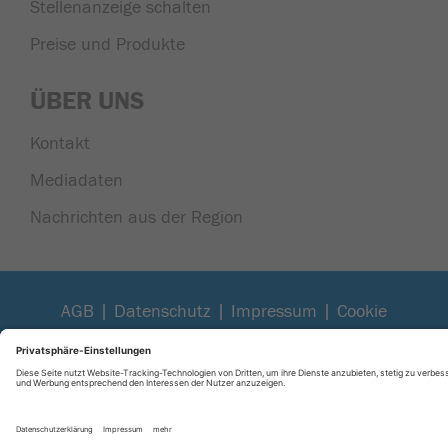
Stellenanzeige schalten
Preise und Produkte
ÜBER UNS
Kontakt
Mediadaten
Nachrichten aus der Region
|
|
|
AGB
Datenschutz
Impressum
Cookie
Einstellungen
In Kooperation mit