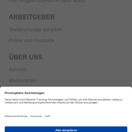
Alle Tätigkeitsbereiche nach Stadt
ARBEITGEBER
Stellenanzeige schalten
Preise und Produkte
ÜBER UNS
Kontakt
Mediadaten
Nachrichten aus der Region
|
|
|
AGB
Datenschutz
Impressum
Cookie
Einstellungen