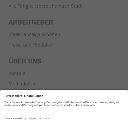
Alle Tätigkeitsbereiche nach Stadt
ARBEITGEBER
Stellenanzeige schalten
Preise und Produkte
ÜBER UNS
Kontakt
Mediadaten
Nachrichten aus der Region
|
|
|
AGB
Datenschutz
Impressum
Cookie