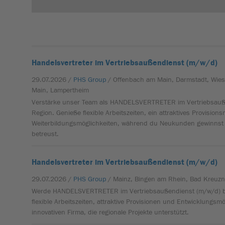
Handelsvertreter im Vertriebsaußendienst (m/w/d)
29.07.2026 /
PHS Group
/ Offenbach am Main, Darmstadt, Wie
Main, Lampertheim
Verstärke unser Team als HANDELSVERTRETER im Vertriebsauße
Region. Genieße flexible Arbeitszeiten, ein attraktives Provision
Weiterbildungsmöglichkeiten, während du Neukunden gewinns
betreust.
Handelsvertreter im Vertriebsaußendienst (m/w/d)
29.07.2026 /
PHS Group
/ Mainz, Bingen am Rhein, Bad Kreuz
Werde HANDELSVERTRETER im Vertriebsaußendienst (m/w/d) be
flexible Arbeitszeiten, attraktive Provisionen und Entwicklungsmö
innovativen Firma, die regionale Projekte unterstützt.