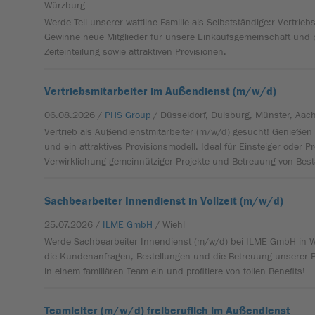
Würzburg
Werde Teil unserer wattline Familie als Selbstständige:r Vertrie
Gewinne neue Mitglieder für unsere Einkaufsgemeinschaft und pro
Zeiteinteilung sowie attraktiven Provisionen.
Vertriebsmitarbeiter im Außendienst (m/w/d)
06.08.2026 /
PHS Group
/ Düsseldorf, Duisburg, Münster, Aac
Vertrieb als Außendienstmitarbeiter (m/w/d) gesucht! Genießen S
und ein attraktives Provisionsmodell. Ideal für Einsteiger oder P
Verwirklichung gemeinnütziger Projekte und Betreuung von Be
Sachbearbeiter Innendienst in Vollzeit (m/w/d)
25.07.2026 /
ILME GmbH
/ Wiehl
Werde Sachbearbeiter Innendienst (m/w/d) bei ILME GmbH in Wi
die Kundenanfragen, Bestellungen und die Betreuung unserer P
in einem familiären Team ein und profitiere von tollen Benefits!
Teamleiter (m/w/d) freiberuflich im Außendienst