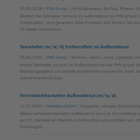
05.08.2026 /
PHS Group
/ Recklinghausen, Bocholt, Rheine, I
Werden Sie Teamleiter (m/w/d) im Außendienst bei PHS group! G
Arbeitszeiten, eine garantiert hohe Provision und fördern Sie i
für lokale Institutionen.
Teamleiter (m/w/d) freiberuflich im Außendienst
05.08.2026 /
PHS Group
/ Bochum, Hamm, Unna, Lippstadt, Ar
Werde Teamleiter (m/w/d) im Außendienst bei der PHS group! St
Marketingprojekte und erhalte attraktive Provisionen bei freier Z
wohnortnahem Einsatz.
Vertriebsmitarbeiter Außendienst (m/w/d)
11.07.2026 /
Vodafone GmbH
/ Wuppertal, Villingen-Schwenning
Werde Vertriebsmitarbeiter Außendienst (m/w/d) bei Vodafone 
vor Ort. Genieße ein flexibles Arbeitsumfeld und profitiere von a
Schulungen.