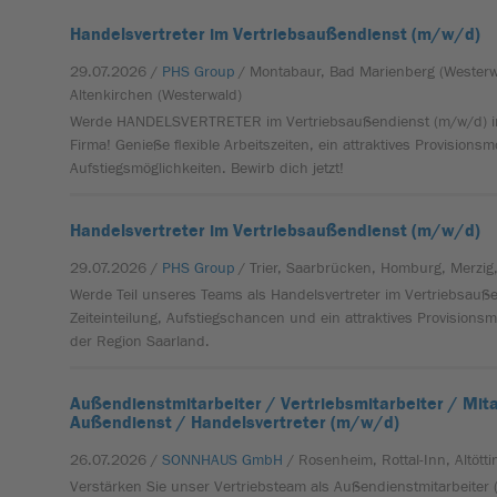
Handelsvertreter im Vertriebsaußendienst (m/w/d)
29.07.2026 /
PHS Group
/ Montabaur, Bad Marienberg (Westerw
Altenkirchen (Westerwald)
Werde HANDELSVERTRETER im Vertriebsaußendienst (m/w/d) in
Firma! Genieße flexible Arbeitszeiten, ein attraktives Provisions
Aufstiegsmöglichkeiten. Bewirb dich jetzt!
Handelsvertreter im Vertriebsaußendienst (m/w/d)
29.07.2026 /
PHS Group
/ Trier, Saarbrücken, Homburg, Merzig
Werde Teil unseres Teams als Handelsvertreter im Vertriebsauße
Zeiteinteilung, Aufstiegschancen und ein attraktives Provisionsm
der Region Saarland.
Außendienstmitarbeiter / Vertriebsmitarbeiter / Mita
Außendienst / Handelsvertreter (m/w/d)
26.07.2026 /
SONNHAUS GmbH
/ Rosenheim, Rottal-Inn, Altött
Verstärken Sie unser Vertriebsteam als Außendienstmitarbeite