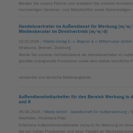
Beraten Sie unsere Partner und erweitern Sie unseren Kunden
hochwertigen Gardinen- und Möbelstoffen sowie Bodenbelägen.
Handelsvertreter im Außendienst für Werbung (m/w/d
Medienberater im Direktvertrieb (m/w/d)
22.07.2026 /
Städte-Verlag E. v. Wagner & J. Mitterhuber GmbH
Stralsund, Bremen, Duisburg
Werde Teil unseres Vertriebsteams als Handelsvertreter im Au
genieße unbegrenzte Provisionen sowie eine stabile berufliche P
verwandte und ähnliche Stellenangebote
Außendienstmitarbeiter für den Bereich Werbung in d
und 8
06.08.2026 /
Media GmbH - Gesellschaft für Außenwerbung
/ 
Westfalen, Rheinland-Pfalz
Erfahrene Außendienstmitarbeiter (m/w/d) für Werbung im Homeo
Sie von hohen Provisionen und einer Vielzahl an Werbestandort