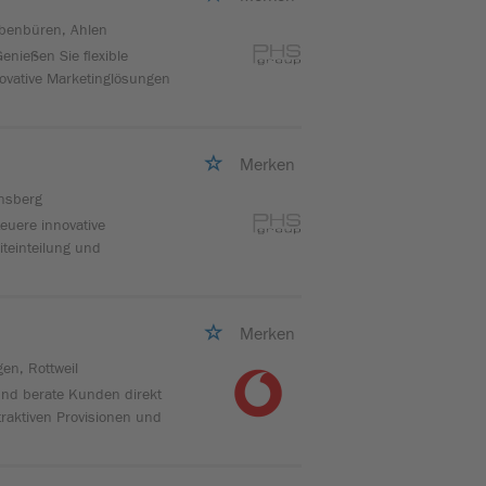
bbenbüren, Ahlen
enießen Sie flexible
nnovative Marketinglösungen
Merken
nsberg
euere innovative
eiteinteilung und
Merken
en, Rottweil
und berate Kunden direkt
ttraktiven Provisionen und