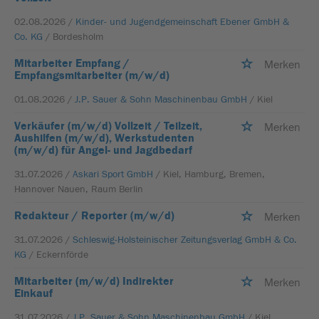
02.08.2026 /
Kinder- und Jugendgemeinschaft Ebener GmbH &
Co. KG
/ Bordesholm
Mitarbeiter Empfang /
Merken
Empfangsmitarbeiter (m/w/d)
01.08.2026 /
J.P. Sauer & Sohn Maschinenbau GmbH
/ Kiel
Verkäufer (m/w/d) Vollzeit / Teilzeit,
Merken
Aushilfen (m/w/d), Werkstudenten
(m/w/d) für Angel- und Jagdbedarf
31.07.2026 /
Askari Sport GmbH
/ Kiel, Hamburg, Bremen,
Hannover Nauen, Raum Berlin
Redakteur / Reporter (m/w/d)
Merken
31.07.2026 /
Schleswig-Holsteinischer Zeitungsverlag GmbH & Co.
KG
/ Eckernförde
Mitarbeiter (m/w/d) Indirekter
Merken
Einkauf
31.07.2026 /
J.P. Sauer & Sohn Maschinenbau GmbH
/ Kiel