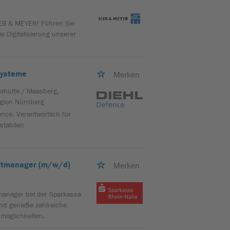
IEB & MEYER! Führen Sie
e Digitalisierung unserer
systeme
Merken
iahütte / Maasberg,
egion Nürnberg
nce. Verantwortlich für
stabilen
ektmanager (m/w/d)
Merken
manager bei der Sparkasse
nd genieße zahlreiche
smöglichkeiten.