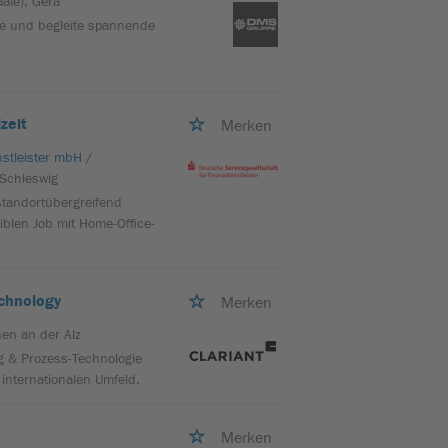
aale), Gera
ce und begleite spannende
zeit
Merken
nstleister mbH
/
 Schleswig
standortübergreifend
iblen Job mit Home-Office-
chnology
Merken
hen an der Alz
ng & Prozess-Technologie
m internationalen Umfeld.
Merken