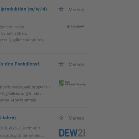
lproduktion (m/w/d)
Merken
gement in der
em dynamischen,
erer Qualitätsstandards
ür den Fachdienst
Merken
chverfahrensbeauftragte*r /
igitalisierung in einer
erten Arbeitsumfeld.
4 Jahre)
Merken
bH DEW21
/ Dortmund
ersorgungsunternehmen.