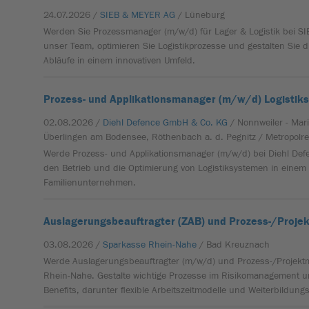
24.07.2026 /
SIEB & MEYER AG
/ Lüneburg
Werden Sie Prozessmanager (m/w/d) für Lager & Logistik bei S
unser Team, optimieren Sie Logistikprozesse und gestalten Sie di
Abläufe in einem innovativen Umfeld.
Prozess- und Applikationsmanager (m/w/d) Logistik
02.08.2026 /
Diehl Defence GmbH & Co. KG
/ Nonnweiler - Mar
Überlingen am Bodensee, Röthenbach a. d. Pegnitz / Metropolr
Werde Prozess- und Applikationsmanager (m/w/d) bei Diehl Defe
den Betrieb und die Optimierung von Logistiksystemen in einem 
Familienunternehmen.
Auslagerungsbeauftragter (ZAB) und Prozess-/Proj
03.08.2026 /
Sparkasse Rhein-Nahe
/ Bad Kreuznach
Werde Auslagerungsbeauftragter (m/w/d) und Prozess-/Projekt
Rhein-Nahe. Gestalte wichtige Prozesse im Risikomanagement u
Benefits, darunter flexible Arbeitszeitmodelle und Weiterbildung