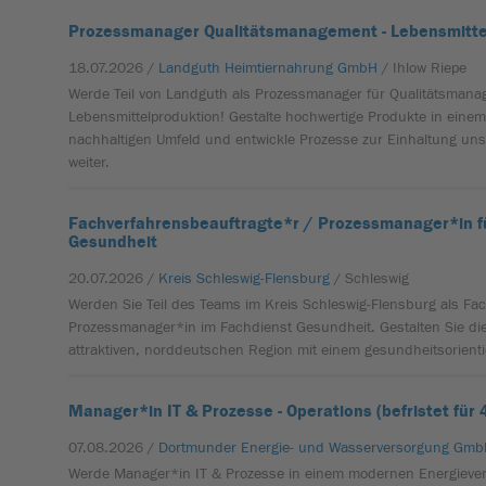
Prozessmanager Qualitätsmanagement - Lebensmitte
18.07.2026 /
Landguth Heimtiernahrung GmbH
/ Ihlow Riepe
Werde Teil von Landguth als Prozessmanager für Qualitätsmana
Lebensmittelproduktion! Gestalte hochwertige Produkte in ein
nachhaltigen Umfeld und entwickle Prozesse zur Einhaltung uns
weiter.
Fachverfahrensbeauftragte*r / Prozessmanager*in f
Gesundheit
20.07.2026 /
Kreis Schleswig-Flensburg
/ Schleswig
Werden Sie Teil des Teams im Kreis Schleswig-Flensburg als Fa
Prozessmanager*in im Fachdienst Gesundheit. Gestalten Sie die D
attraktiven, norddeutschen Region mit einem gesundheitsorienti
Manager*in IT & Prozesse - Operations (befristet für 
07.08.2026 /
Dortmunder Energie- und Wasserversorgung Gm
Werde Manager*in IT & Prozesse in einem modernen Energiev