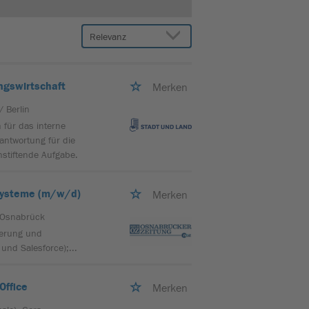
ngswirtschaft
Merken
/ Berlin
 für das interne
antwortung für die
nstiftende Aufgabe.
systeme (m/w/d)
Merken
 Osnabrück
uerung und
und Salesforce);...
Office
Merken