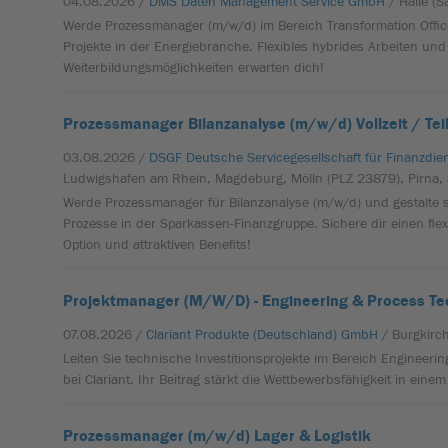
04.08.2026 /
DMS Daten Management Service GmbH
/ Halle (S
Werde Prozessmanager (m/w/d) im Bereich Transformation Offi
Projekte in der Energiebranche. Flexibles hybrides Arbeiten und
Weiterbildungsmöglichkeiten erwarten dich!
Prozessmanager Bilanzanalyse (m/w/d) Vollzeit / Teil
03.08.2026 /
DSGF Deutsche Servicegesellschaft für Finanzdie
Ludwigshafen am Rhein, Magdeburg, Mölln (PLZ 23879), Pirna,
Werde Prozessmanager für Bilanzanalyse (m/w/d) und gestalte 
Prozesse in der Sparkassen-Finanzgruppe. Sichere dir einen flex
Option und attraktiven Benefits!
Projektmanager (M/W/D) - Engineering & Process Te
07.08.2026 /
Clariant Produkte (Deutschland) GmbH
/ Burgkirc
Leiten Sie technische Investitionsprojekte im Bereich Engineeri
bei Clariant. Ihr Beitrag stärkt die Wettbewerbsfähigkeit in eine
Prozessmanager (m/w/d) Lager & Logistik