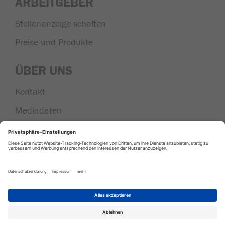
ARBEITGEBER
Stellenanzeige schalten
Preise und Produkte
ÜBER UNS
Kontakt
Mediadaten
Nachrichten aus der Region
|
|
|
AGB
Datenschutz
Impressum
Cookie
Einstellungen
In Kooperation mit