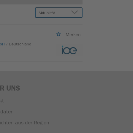
Merken
mbH
/ Deutschland,
R UNS
kt
daten
ichten aus der Region