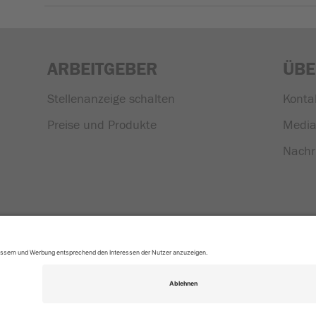
ARBEITGEBER
ÜBE
Stellenanzeige schalten
Konta
Preise und Produkte
Media
Nachr
|
In Koop
Cookie Einstellungen