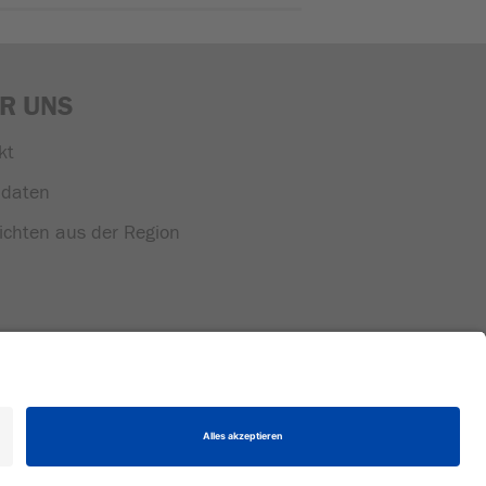
R UNS
kt
daten
ichten aus der Region
eration mit