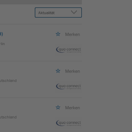
d)
Merken
rlin
Merken
utschland
Merken
utschland