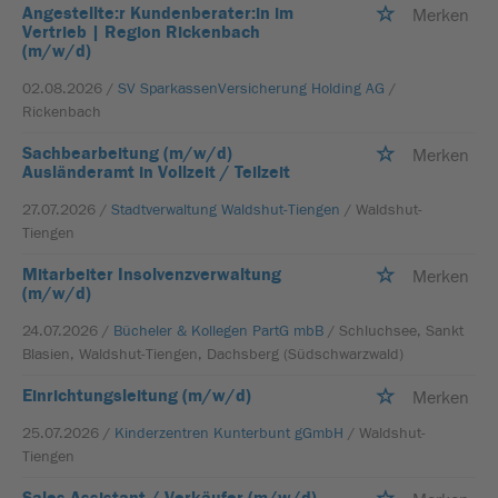
Angestellte:r Kundenberater:in im
Merken
Vertrieb | Region Rickenbach
(m/w/d)
02.08.2026 /
SV SparkassenVersicherung Holding AG
/
Rickenbach
Sachbearbeitung (m/w/d)
Merken
Ausländeramt in Vollzeit / Teilzeit
27.07.2026 /
Stadtverwaltung Waldshut-Tiengen
/ Waldshut-
Tiengen
Mitarbeiter Insolvenzverwaltung
Merken
(m/w/d)
24.07.2026 /
Bücheler & Kollegen PartG mbB
/ Schluchsee, Sankt
Blasien, Waldshut-Tiengen, Dachsberg (Südschwarzwald)
Einrichtungsleitung (m/w/d)
Merken
25.07.2026 /
Kinderzentren Kunterbunt gGmbH
/ Waldshut-
Tiengen
Sales Assistant / Verkäufer (m/w/d)