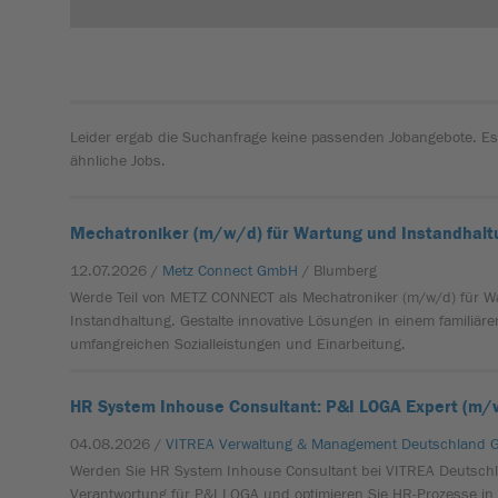
Leider ergab die Suchanfrage keine passenden Jobangebote. Es
ähnliche Jobs.
Mechatroniker (m/w/d) für Wartung und Instandhalt
12.07.2026 /
Metz Connect GmbH
/ Blumberg
Werde Teil von METZ CONNECT als Mechatroniker (m/w/d) für 
Instandhaltung. Gestalte innovative Lösungen in einem familiäre
umfangreichen Sozialleistungen und Einarbeitung.
HR System Inhouse Consultant: P&I LOGA Expert (m/
04.08.2026 /
VITREA Verwaltung & Management Deutschland
Werden Sie HR System Inhouse Consultant bei VITREA Deutsch
Verantwortung für P&I LOGA und optimieren Sie HR-Prozesse i