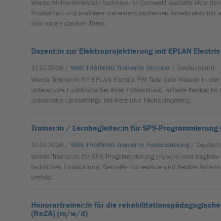
Werde Molkereimeister/-techniker in Cornwall! Gestalte aktiv d
Produktion und profitiere von einem modernen Arbeitsplatz mit at
und einem starken Team.
Dozent:in zur Elektroprojektierung mit EPLAN Electri
17.07.2026 /
WBS TRAINING Trainer:in Honorar
/ Deutschland
Werde Trainer:in für EPLAN Electric P8! Teile dein Wissen in der
unterstütze Fachkräfte bei ihrer Entwicklung. Arbeite flexibel im
praxisnahe Lernsettings mit Herz und Fachkompetenz.
Trainer:in / Lernbegleiter:in für SPS-Programmierun
17.07.2026 /
WBS TRAINING Trainer:in Festanstellung
/ Deutsch
Werde Trainer:in für SPS-Programmierung (m/w/d) und begleite 
fachlichen Entwicklung. Genieße Homeoffice und flexible Arbeits
Umfeld.
Honorartrainer:in für die rehabilitationspädagogische
(ReZA) (m/w/d)