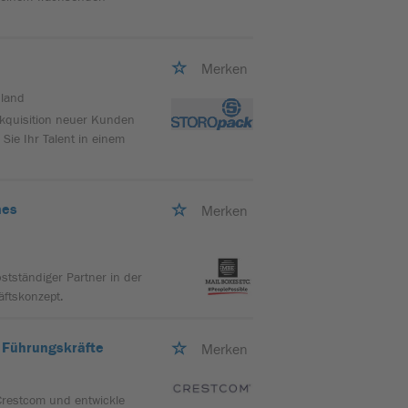
Merken
hland
 Akquisition neuer Kunden
Sie Ihr Talent in einem
nes
Merken
stständiger Partner in der
äftskonzept.
r Führungskräfte
Merken
 Crestcom und entwickle