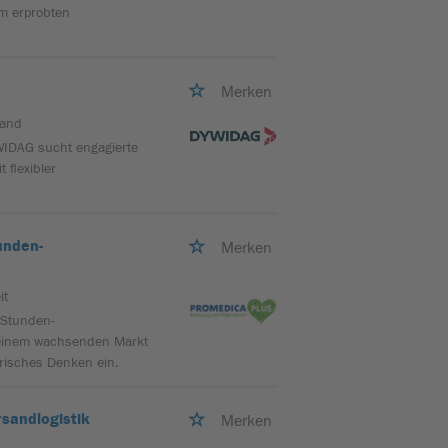
em erprobten
Merken
land
YWIDAG sucht engagierte
flexibler
unden-
Merken
it
-Stunden-
n einem wachsenden Markt
risches Denken ein.
rsandlogistik
Merken