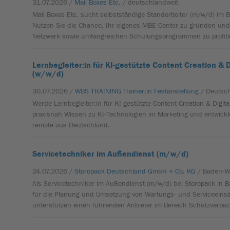
31.07.2026 /
Mail Boxes Etc.
/ deutschlandweit
Mail Boxes Etc. sucht selbstständige Standortleiter (m/w/d) im B
Nutzen Sie die Chance, Ihr eigenes MBE-Center zu gründen und
Netzwerk sowie umfangreichen Schulungsprogrammen zu profiti
Lernbegleiter:in für KI-gestützte Content Creation & 
(w/w/d)
30.07.2026 /
WBS TRAINING Trainer:in Festanstellung
/ Deutsc
Werde Lernbegleiter:in für KI-gestützte Content Creation & Digita
praxisnah Wissen zu KI-Technologien im Marketing und entwickl
remote aus Deutschland.
Servicetechniker im Außendienst (m/w/d)
24.07.2026 /
Storopack Deutschland GmbH + Co. KG
/ Baden-W
Als Servicetechniker im Außendienst (m/w/d) bei Storopack in 
für die Planung und Umsetzung von Wartungs- und Serviceeinsä
unterstützen einen führenden Anbieter im Bereich Schutzverpa